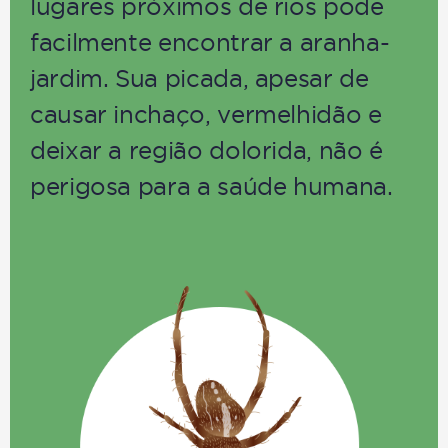
lugares próximos de rios pode
facilmente encontrar a aranha-
jardim. Sua picada, apesar de
causar inchaço, vermelhidão e
deixar a região dolorida, não é
perigosa para a saúde humana.