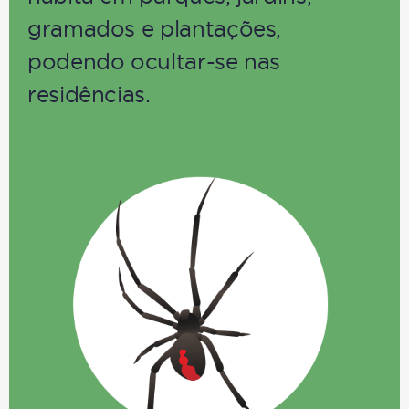
gramados e plantações,
podendo ocultar-se nas
residências.