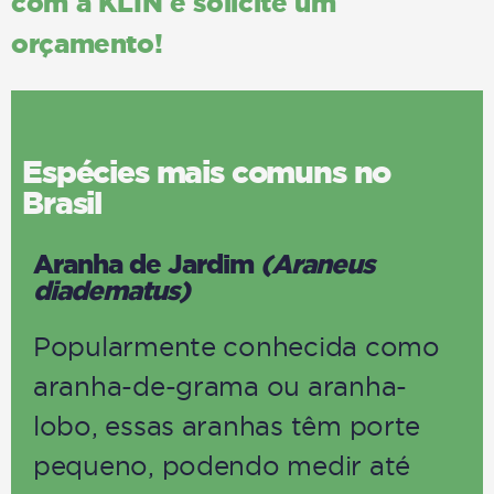
com a KLIN e solicite um
orçamento!
Espécies mais comuns no
Brasil
Aranha de Jardim
(Araneus
diadematus)
Popularmente conhecida como
aranha-de-grama ou aranha-
lobo, essas aranhas têm porte
pequeno, podendo medir até