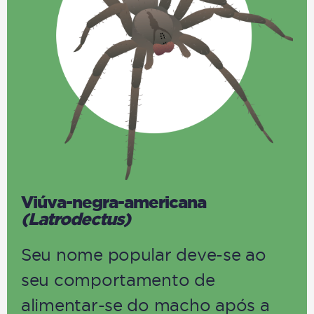
Viúva-negra-americana
(Latrodectus)
Seu nome popular deve-se ao
seu comportamento de
alimentar-se do macho após a