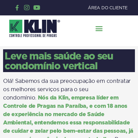
ÁREA DO CLIENTE
Leve mais saúde ao seu
condomínio vertical
Olá! Sabemos da sua preocupação em contratar
os melhores serviços para o seu
Nós da
Klin
, empresa líder em
condomínio.
Controle de Pragas na Paraíba, e com 18 anos
de
experiência
no mercado de Saúde
Ambiental, entendemos essa responsabilidade
de cuidar e zelar pelo bem-estar das pessoas, já