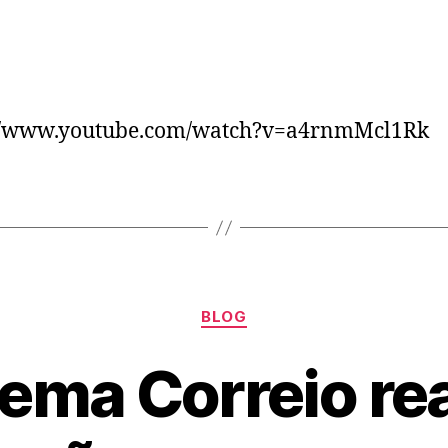
://www.youtube.com/watch?v=a4rnmMcl1Rk
BLOG
tema Correio rea