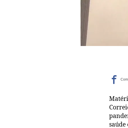
Matéri
Correi
pandem
saúde 