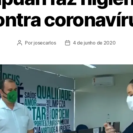
ontra coronavír
Por
josecarlos
4 de junho de 2020