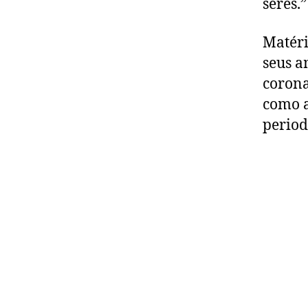
seres.
Matéri
seus a
corona
como a
period