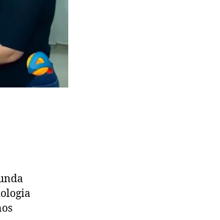
funda
ologia
nos