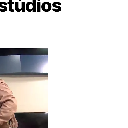
stúdios