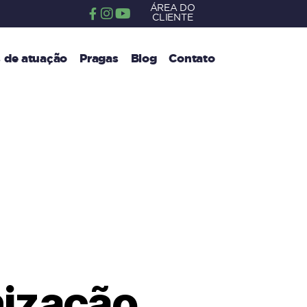
ÁREA DO
CLIENTE
 de atuação
Pragas
Blog
Contato
nização