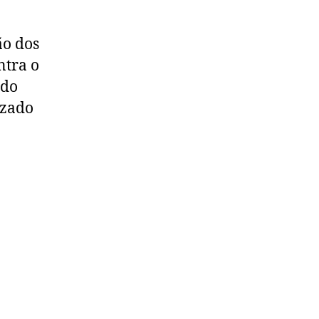
ão dos
ntra o
ndo
izado