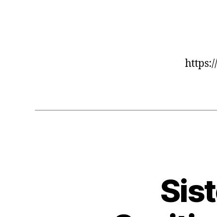
https
Sis