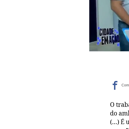
O trab
do amb
(…) É 