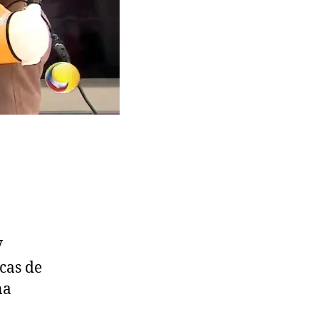
V
cas de
na