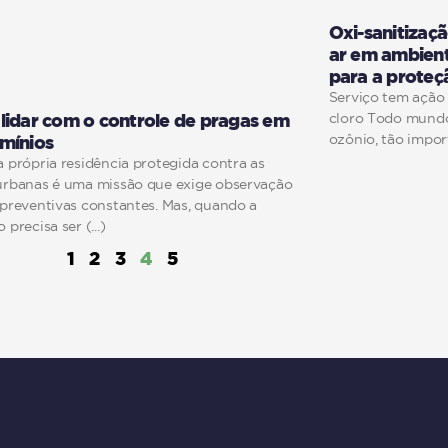
Oxi-sanitizaç
ar em ambient
para a proteç
Serviço tem ação 
cloro Todo mundo
idar com o controle de pragas em
ozônio, tão impor
mínios
 própria residência protegida contra as
urbanas é uma missão que exige observação
 preventivas constantes. Mas, quando a
 precisa ser
1
2
3
4
5