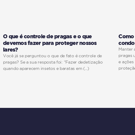
O que é controle de pragas e o que
Como l
devemos fazer para proteger nossos
condo
lares?
Manter a
pragas 
Você já se perguntou o que de fato é controle de
e ações
pragas? Se a sua resposta foi: “Fazer dedetização
proteção
quando aparecem insetos e baratas em