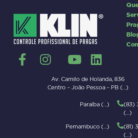
Qu
Ser
Pra
Blo
Con
Av. Camilo de Holanda, 836
Centro – João Pessoa – PB
Paraíba
(83)
Pernambuco
(81)