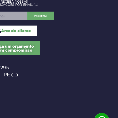
RECEBA NOSSAS
ICAÇÕES POR EMAIL
INSCREVER
Área do cliente
ça um orçamento
em compromisso
 295
 – PE