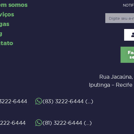
em somos
NOTIF
viços
gas
g
tato
Fa
s
Rua Jacaúna,
Iputinga – Recife
 3222-6444
(83) 3222-6444
 3222-6444
(81) 3222-6444